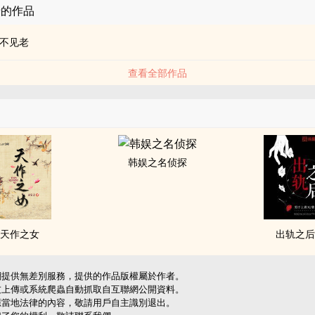
老的作品
不见老
查看全部作品
韩娱之名侦探
天作之女
出轨之
網提供無差別服務，提供的作品版權屬於作者。
友上傳或系統爬蟲自動抓取自互聯網公開資料。
應當地法律的內容，敬請用戶自主識別退出。