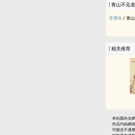
青山不见
齐霄传
/
青山
相关推荐
本站面向全
作品均由網
可能含不適