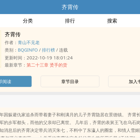
齐霄传
分类
排行
搜索
齐霄传
作者：
青山不见老
类别：
BQGINFO
/
排行榜
/
连载
2022-10-19 18:01:24
更新时间：
最新章节：
第二十三章 烫手的货
即阅读
章节目录
加入
年因躲避仇家追杀而带着妻子和刚满月的儿子齐霄隐居在景德镇。 齐霄长大‎成
军的步军都头，而他的父亲却已离世。 几年后，齐霄的表舅王飞在乌石
知消息后的齐霄决定带兵消灭朱七，不料中了东瀛人的圈套，和情人雪姬
事与源义真有莫......大关系的齐霄决定拿起父亲生前所用兵器 “天绝刀”