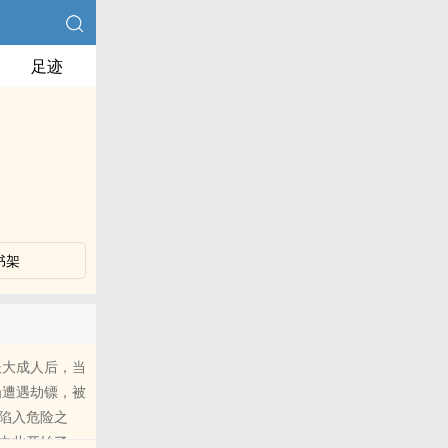
足迹
书架
‎人‌‎后，当
岗遭遇劫镖，被
陷入危险之
，由此开始了一