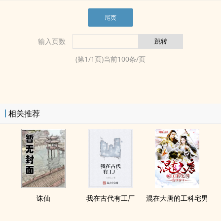
尾页
输入页数
(第
1
/
1
页)当前
100
条/页
相关推荐
诛仙
我在古代有工厂
混在大唐的工科宅男