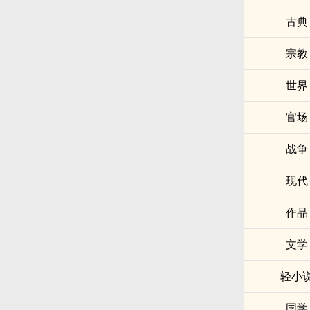
古典
宗教
世界
官场
战争
现代
作品
文学
轻小
国学