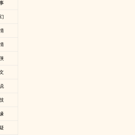
事
幻
情
情
侠
文
说
技
缘
疑