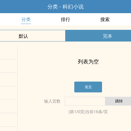
分类 - 科幻小说
分类
排行
搜索
默认
完本
列表为空
尾页
输入页数
(第
1
/
0
页)当前
16
条/页