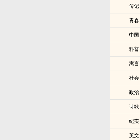
传记
青春
中国
科普
寓言
社会
政治
诗歌
纪实
英文