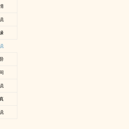
情
说
缘
说
异
间
说
真
说