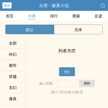
分类 - 修真小说
返回
首页
分类
排行
搜索
足迹
默认
完本
全部
列表为空
科幻
都市
尾页
穿越
输入页数
玄幻
(第
1
/
1
页)当前
16
条/页
修真