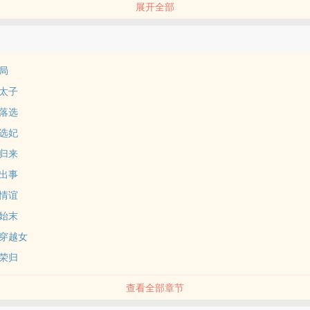
展开全部
女妹妹抢她夫君，骗她喜当妈，害她惨死。n重生后，她开战了！
累，摆烂了。这辈子和离躺平当咸鱼，治渣男撕绿茶。
结局
杀太子
谈个恋爱。n太子殿下：你夫君诬告我们俩通奸，我的名声已经毁了，你
主落选
子选妃
他们俩杀了我就跟你走！
子归来
天出事
蜜情谊
越始末
上穿越女
配荣归
查看全部章节