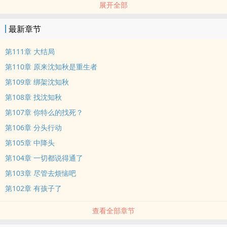
展开全部
直接闪婚，绑定夫妻关系，禁锢在身边圈养，应付七大姑八大婆。
最新章节
n京都吃瓜群众评价：“毛病太多，没有背景，早晚被傅家针对，扫地
出门，凄惨收场。”n哪里想到这只小野猫不简单，不服就干，绝不憋
第111章 大结局
屈。
第110章 原来沈知秋是重生者
第109章 绑架沈知秋
n刚领证就把首长压在身下，占据主动权。n进门第一天当着公公婆婆
第108章 找沈知秋
的面掀桌。
第107章 你特么的找死？
n进门第二天就把挑事的绿茶打的满地找牙。n进门第三天就跟桀骜不
第106章 分头行动
驯的小姑子处成了闺蜜。
第105章 中降头
第104章 一切都说得通了
n进门第四天将名媛舅妈泼了一身粪水……n被打脸的京都吃瓜群众评
第103章 尽管去烦恼吧
价：“得罪公婆小姑子傅家亲戚，看你怎么死！”结果被宠上了天。
第102章 有孩子了
n公公傅盛铭：“家人们，谁懂啊？第一次看到我那个不可一世的儿子
查看全部章节
蹲下身给婆娘洗jiojio，笑疯了。”n婆婆林清月：“笑疯了姐妹们，我
儿媳妇的大师叔竟然是当年求而不得的白月光，现在还得低头叫我一