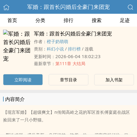
军婚：跟首长闪婚后全豪门来团宠
首页
分类
排行
搜索
足迹
军婚：跟首长闪婚后全豪门来团宠
作者：
橙子奶萌萌
类别：
科幻小说
/
排行榜
/
连载
2026-06-04 18:02:23
更新时间：
最新章节：
第111章 大结局
立即阅读
章节目录
加入书架
内容简介
【现言军婚】【超级爽文】n传闻高岭之花的军区首长傅宴庭在战区
捡回来了一只小野猫。
n野性难驯，盛世美颜，身怀绝技，吃货一枚。n傅宴庭就好这一口，