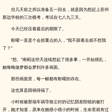
但几天前之所以准备五一回去，就是因为想赶上苏州
那边学校的三次模考，考试在七八九三天。
今天已经压着最后的期限了。
靳曜一直是个会抓重点的人，“我不跟着去就不想我
了？”
“想。”南昭这些天连续想起了很多事，一开始很乱，
她每晚做梦都会梦到许多画面。
那些画面里，每一帧都有靳曜的存在。
这也算是因祸得福了。
小时候被那场车祸导致尘封的记忆阴差阳错的被打
开，她才知道，原来在她很小很小的时候，生命里就有过