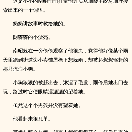
这是小小的南昭悄悄打量他过后从脑袋里绞尽脑汁搜
索出来的一个词语。
奶奶讲故事时教给她的。
阴森森的小漂亮。
南昭躲在一旁偷偷观察了他很久，觉得他好像某个雨
天里跑到街道边小卖铺屋檐下想躲雨，却被坏叔叔驱赶的
那只流浪小狗。
小狗狼狈的被赶出去，淋湿了毛发，雨停后她出门去
玩，路过时它便眼睛湿漉漉的望着她。
虽然这个小男孩并没有望着她。
他看起来很孤单。