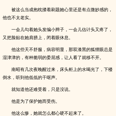
被这么当成抱枕搂着刷题她心里还是有点微妙感的，
他也不太老实。
一会儿勾着她头发编小辫子，一会儿估计头又疼了，
又把脸贴在她肩膀上，闭着眼休息。
他这些天不舒服，病容明显，那双漆黑的狐狸眼总是
湿津津的，有种脆弱的委屈感，让人看了就移不开。
南昭有几次夜晚醒过来，床头柜上的水喝光了，下楼
倒水，听到他低低的干呕声。
就知道他还难受着，只是没说。
他是为了保护她而受伤。
他这么惨，她就怎么都心硬不起来了。