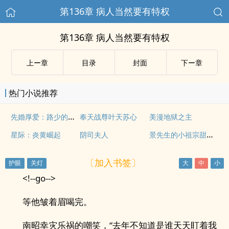
第136章 病人当然要有特权
第136章 病人当然要有特权
上ー章
目录
封面
下ー章
热门小说推荐
先婚厚爱：路少的小娇妻
奉天战尊叶天苏心
美漫地狱之主
景先生的小祖宗甜又凶
星际：炎黄崛起
阴司夫人
〔加入书签〕
<!--go-->
等他皱着眉喝完。
南昭幸灾乐祸的嘲笑，“去年不知道是谁天天盯着我