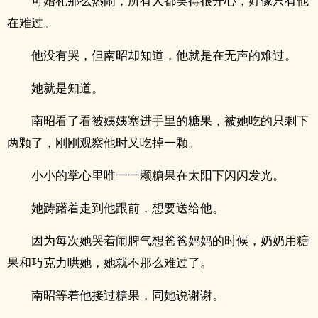
可婚礼那么热闹，所有人都笑得很开心，好像只有他
在难过。
他没有哭，但南昭却知道，他就是在无声的难过。
她就是知道。
南昭看了看被姨姨塞进手里的糖果，被她吃的只剩下
两颗了，刚刚观察他时又吃掉一颗。
小小的掌心里唯一一颗糖果在太阳下闪闪发光。
她踌躇着走到他跟前，想要送给他。
因为每次她哭着闹脾气想爸爸妈妈的时候，奶奶用糖
果和巧克力哄她，她就不那么难过了。
南昭等着他接过糖果，同她说谢谢。