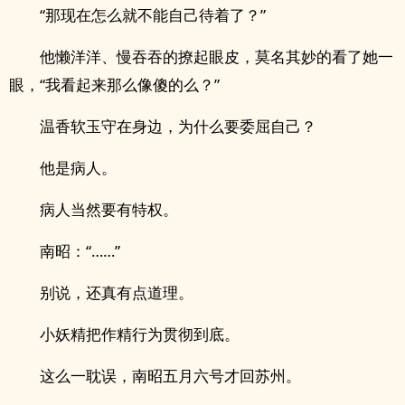
“那现在怎么就不能自己待着了？”
他懒洋洋、慢吞吞的撩起眼皮，莫名其妙的看了她一
眼，“我看起来那么像傻的么？”
温香软玉守在身边，为什么要委屈自己？
他是病人。
病人当然要有特权。
南昭：“……”
别说，还真有点道理。
小妖精把作精行为贯彻到底。
这么一耽误，南昭五月六号才回苏州。