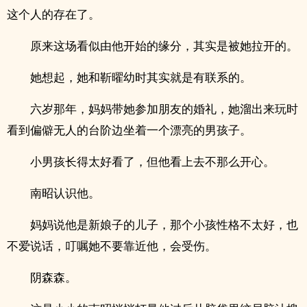
这个人的存在了。
原来这场看似由他开始的缘分，其实是被她拉开的。
她想起，她和靳曜幼时其实就是有联系的。
六岁那年，妈妈带她参加朋友的婚礼，她溜出来玩时
看到偏僻无人的台阶边坐着一个漂亮的男孩子。
小男孩长得太好看了，但他看上去不那么开心。
南昭认识他。
妈妈说他是新娘子的儿子，那个小孩性格不太好，也
不爱说话，叮嘱她不要靠近他，会受伤。
阴森森。