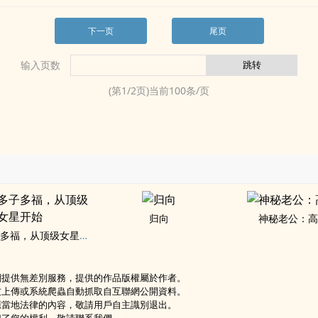
下一页
尾页
输入页数
(第
1
/
2
页)当前
100
条/页
归向
神秘老公：
末世：多子多福，从顶级女星开始
網提供無差別服務，提供的作品版權屬於作者。
友上傳或系統爬蟲自動抓取自互聯網公開資料。
應當地法律的內容，敬請用戶自主識別退出。