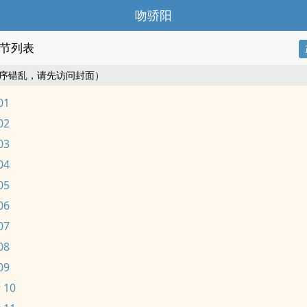
吻骄阳
节列表
序错乱，请先访问封面）
01
02
03
04
05
06
07
08
09
 10