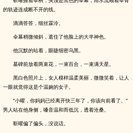
靳曜握着伞柄，头顶是黑色的伞幕，雨水流顺着伞骨
的轨迹连成断不开的线。
滴滴答答，细丝霖泠。
伞幕稍微倾斜，遮住了他脸上的大半神色。
他沉默的站着，眼睫细密乌黑。
墓碑前放着两束花，一束百合，一束满天星。
黑白色照片上，女人模样温柔美丽，微微笑着，让人
一眼就觉得这是个温婉的女子。
“小曜，你妈妈已经离开快三年了，你该向前看了。”
男人站在他身侧，嗓音温和而低沉，透着沧桑。
靳曜偏了偏头，没说话。