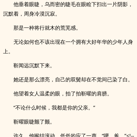
他垂着眼睫，乌而密的睫毛在眼睑下扫出一片阴影，
沉默着，周身冷漠沉寂。
那是一种将行就木的荒芜感。
无论如何也不该出现在一个拥有大好年华的少年人身
上。
靳闻远沉默下来。
她还是那么漂亮，自己的双鬓却在不觉间已染了白。
他望着女人温柔的眼，拍了拍靳曜的肩膀。
“不论什么时候，我都是你的父亲。”
靳曜眼睫颤了颤。
许久，他喉结滚动，低低的应了一声，“嗯，爸。”<!--