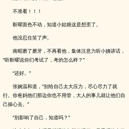
不准看！！！
靳曜面色不动，知道小姑娘这是想歪了。
他没忍住笑了声。
南昭磨了磨牙，不再看他，集体注意力听小姨讲话，
“听靳曜说你们考试了，考的怎么样？”
“还好。”
张婉温和道，“别给自己太大压力，尽心尽力了就
行。你爸妈他们那边你也不用管，大人的事儿就让他们自
己操心去。”
“别影响了自己，知道吗？”