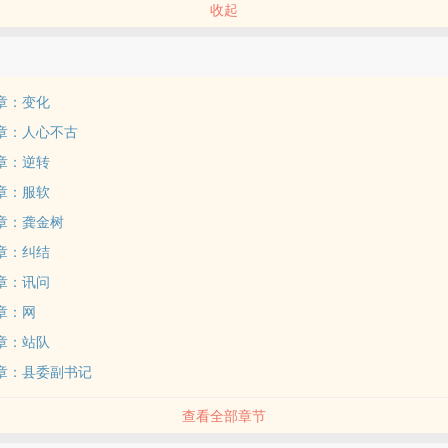
收起
2章：变化
1章：人心不古
0章：逆转
9章：服软
8章：龚金树
7章：纠结
6章：讯问
5章：网
4章：站队
3章：县委副书记
查看全部章节