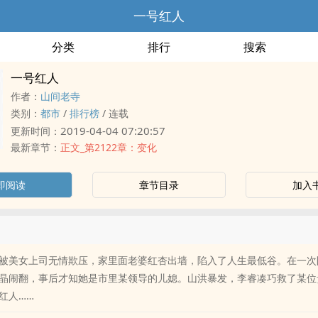
一号红人
分类
排行
搜索
一号红人
作者：
山间老寺
类别：
都市
/
排行榜
/
连载
2019-04-04 07:20:57
更新时间：
最新章节：
正文_第2122章：变化
即阅读
章节目录
加入
被美女上司无情欺压，家里面老婆红杏出墙，陷入了人生最低谷。在一次
晶闹翻，事后才知她是市里某领导的儿媳。山洪暴发，李睿凑巧救了某位
红人……