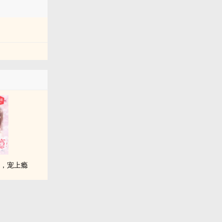
生，宠上瘾