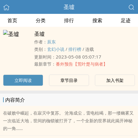
圣墟
首页
分类
排行
搜索
足迹
圣墟
作者：
辰东
类别：
玄幻小说
/
排行榜
/
连载
2023-05-08 05:07:17
更新时间：
最新章节：
番外预告【荒叶楚与病者】
立即阅读
章节目录
加入书架
内容简介
在破败中崛起，在寂灭中复苏。 沧海成尘，雷电枯竭，那一缕幽雾又
一次临近大地，世间的枷锁被打开了，一个全新的世界就此揭开神秘
的一角……