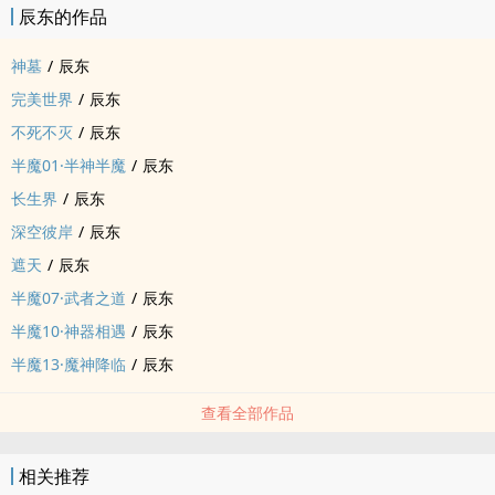
辰东的作品
神墓
/
辰东
完美世界
/
辰东
不死不灭
/
辰东
半魔01·半神半魔
/
辰东
长生界
/
辰东
深空彼岸
/
辰东
遮天
/
辰东
半魔07·武者之道
/
辰东
半魔10·神器相遇
/
辰东
半魔13·魔神降临
/
辰东
查看全部作品
相关推荐