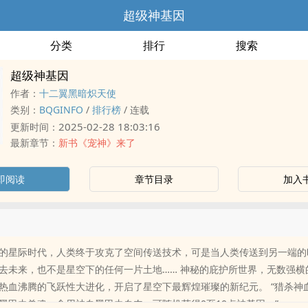
超级神基因
分类
排行
搜索
超级神基因
作者：
十二翼黑暗炽天使
类别：
BQGINFO
/
排行榜
/
连载
2025-02-28 18:03:16
更新时间：
最新章节：
新书《宠神》来了
即阅读
章节目录
加入
的星际时代，人类终于攻克了空间传送技术，可是当人类传送到另一端的
去未来，也不是星空下的任何一片土地…… 神秘的庇护所世界，无数强横
热血沸腾的飞跃性大进化，开启了星空下最辉煌璀璨的新纪元。 “猎杀神
黑甲虫兽魂，食用神血黑甲虫血肉，可随机获得0至10点神基因。”