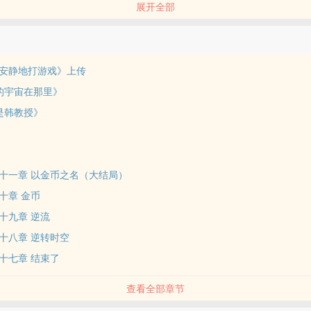
展开全部
位书友要是觉得《超级神基因》还不错的话请不要忘记向您QQ群和微博
安静地打游戏》上传
的宇宙在那里》
是韩教授》
十一章 以金币之名（大结局）
十章 金币
十九章 逆流
十八章 逆转时空
十七章 结束了
查看全部章节