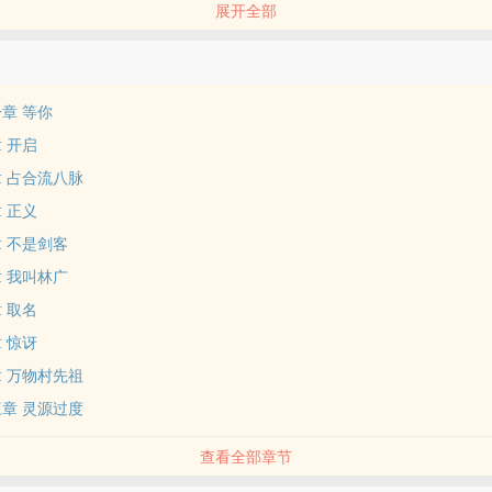
展开全部
章 等你
 开启
章 占合流八脉
 正义
章 不是剑客
章 我叫林广
 取名
 惊讶
章 万物村先祖
三章 灵源过度
查看全部章节