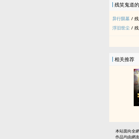
残笑鬼道
异行陨墓
/
残
浮旧世尘
/
残
相关推荐
本站面向全
作品均由網