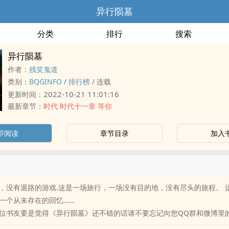
异行陨墓
分类
排行
搜索
异行陨墓
作者：
残笑鬼道
类别：
BQGINFO
/
排行榜
/
连载
2022-10-21 11:01:16
更新时间：
最新章节：
时代 时代十一章 等你
即阅读
章节目录
加入
，没有退路的游戏.这是一场旅行，一场没有目的地，没有尽头的旅程。 
一个从未存在的回忆……
位书友要是觉得《异行陨墓》还不错的话请不要忘记向您QQ群和微博里