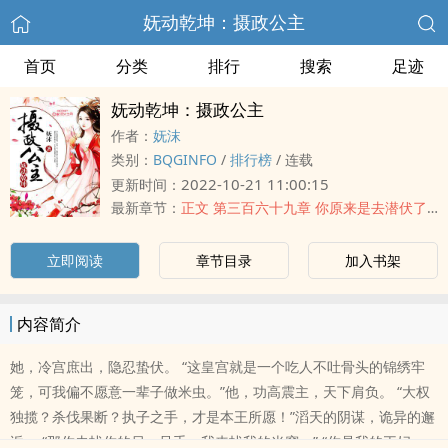
妩动乾坤：摄政公主
首页
分类
排行
搜索
足迹
妩动乾坤：摄政公主
作者：
妩沫
类别：
BQGINFO
/
排行榜
/
连载
2022-10-21 11:00:15
更新时间：
最新章节：
正文 第三百六十九章 你原来是去潜伏了啊
立即阅读
章节目录
加入书架
内容简介
她，冷宫庶出，隐忍蛰伏。 “这皇宫就是一个吃人不吐骨头的锦绣牢
笼，可我偏不愿意一辈子做米虫。”他，功高震主，天下肩负。 “大权
独揽？杀伐果断？执子之手，才是本王所愿！”滔天的阴谋，诡异的邂
逅。 “那你去找你的另一只手，我来找我的米窖。” “你是我的王妃，