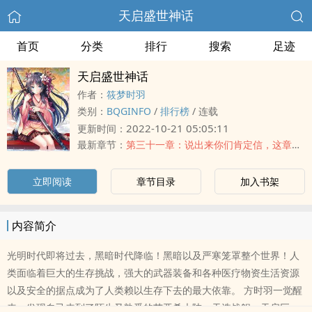
天启盛世神话
首页
分类
排行
搜索
足迹
天启盛世神话
作者：
筱梦时羽
类别：
BQGINFO
/
排行榜
/
连载
2022-10-21 05:05:11
更新时间：
最新章节：
第三十一章：说出来你们肯定信，这章没名字
立即阅读
章节目录
加入书架
内容简介
光明时代即将过去，黑暗时代降临！黑暗以及严寒笼罩整个世界！人
类面临着巨大的生存挑战，强大的武器装备和各种医疗物资生活资源
以及安全的据点成为了人类赖以生存下去的最大依靠。 方时羽一觉醒
来，发现自己来到了陌生又熟悉的艾亚希大陆。天选战舰，天启巨