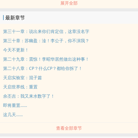
展开全部
炮，天穹星舟，上古魔法，隐世家族，充满神秘的符......文充斥着整
个世界。 人类的光明历史与昔日的荣耀早已遗失在历史长河之中。充
最新章节
满荣耀与光明的神话传说即将重现世间，这是一部关于天启盛世的神
话仙语。 【展开】【收起】
第三十一章：说出来你们肯定信，这章没名字
本站提示：各位书友要是觉得《天启盛世神话》还不错的话请不要忘
第三十章：苏幽盈：淦！李公子，你不演我？
记向您QQ群和微博里的朋友推荐哦！
今天不更新！
第二十九章：震惊！李昭华居然做出这种事！
第二十八章：CP？什么CP？都给你拆了！
天启实验室：混子篇
天启世界线：重置
佘丕吉：我又来水数字了！
即将重置……
这几天……
查看全部章节