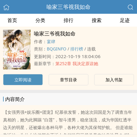
喻家三爷视我如命
首页
分类
排行
搜索
足迹
喻家三爷视我如命
作者：
宴肆
类别：
BQGINFO
/
排行榜
/
连载
2022-10-19 18:04:06
更新时间：
最新章节：
第252章 我决定原谅她
立即阅读
章节目录
加入书架
内容简介
【女强男强+娱乐圈+团宠】纪慕依发誓，她这次回国是为了调查当年
真相的，她为此脚踢 “白莲”，智斗渣男，稳坐顶流，成为华国红透半
边天的明星，还被爆出各种马甲，各种大佬为其保驾护航。 但是谁能
告诉她，为什么这传闻中不近女色的喻家三爷总是在她身边晃？ “喻