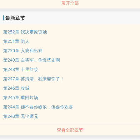
展开全部
总，你对人家这么紧追不舍，不会是喜欢人家吧？”起初，纪慕依是打
算将他恶心走的，但是谁知男人面色平静，薄唇轻启：“喜欢。”
最新章节
“嗯？！” “很喜欢，想要娶回家的喜欢。”
本站提示：各位书友要是觉得《喻家三爷视我如命》还不错的话请不
第252章 我决定原谅她
要忘记向您QQ群和微博里的朋友推荐哦！
第251章 哄人
第250章 入戏和出戏
第249章 白将军，你慢些走啊
第248章 十里红妆
第247章 苏清清，我来娶你了！
第246章 攻城
第245章 重回片场
第244章 佛不要你皈依，佛要你欢喜
第243章 无尘师兄
查看全部章节