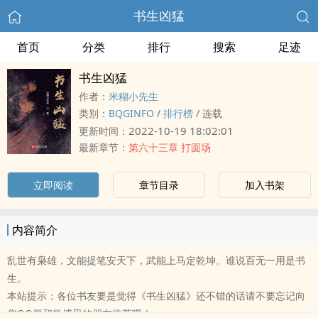
书生凶猛
首页
分类
排行
搜索
足迹
书生凶猛
作者：
米糊小先生
类别：
BQGINFO
/
排行榜
/
连载
2022-10-19 18:02:01
更新时间：
最新章节：
第六十三章 打圆场
立即阅读
章节目录
加入书架
内容简介
乱世有枭雄，文能提笔安天下，武能上马定乾坤。谁说百无一用是书
生。
本站提示：各位书友要是觉得《书生凶猛》还不错的话请不要忘记向
您QQ群和微博里的朋友推荐哦！