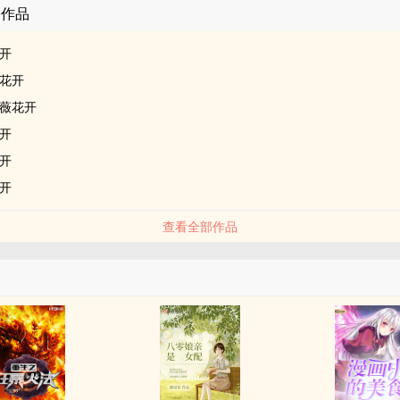
的作品
开
花开
薇花开
开
开
开
查看全部作品