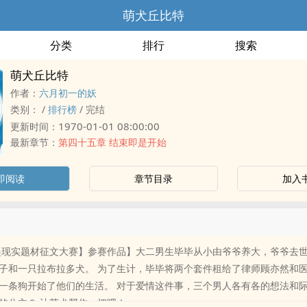
萌犬丘比特
分类
排行
搜索
萌犬丘比特
作者：
六月初一的妖
类别：
/
排行榜
/
完结
1970-01-01 08:00:00
更新时间：
最新章节：
第四十五章 结束即是开始
即阅读
章节目录
加入
云起现实题材征文大赛】参赛作品】大二男生毕毕从小由爷爷养大，爷爷去
子和一只拉布拉多犬。 为了生计，毕毕将两个套件租给了律师顾亦然和
一条狗开始了他们的生活。 对于爱情这件事，三个男人各有各的想法和
的公主？ 让萌犬帮你一把吧！