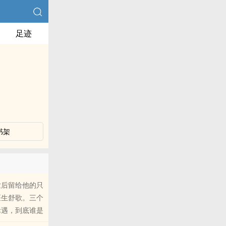
足迹
书架
世后留给他的只
医生舒歌。三个
际遇，到底谁是