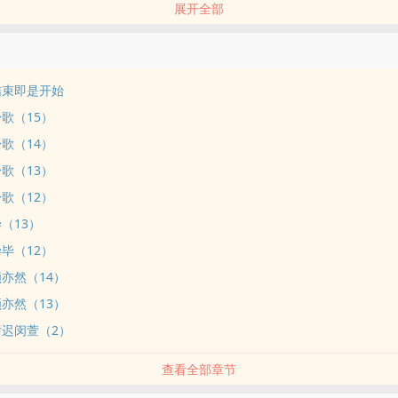
展开全部
位书友要是觉得《萌犬丘比特》还不错的话请不要忘记向您QQ群和微博
结束即是开始
歌（15）
歌（14）
歌（13）
歌（12）
（13）
毕（12）
顾亦然（14）
顾亦然（13）
尉迟闵萱（2）
查看全部章节