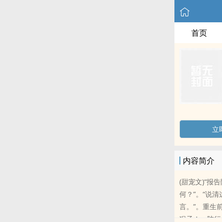
首页
立
内容简介
(甜宠文)“
何？”。“说
言。”。重生
猴子！。陆行