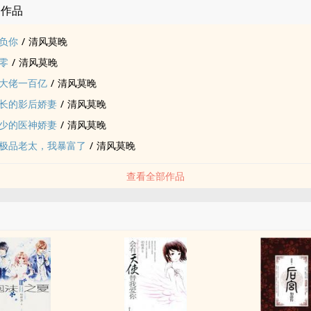
的作品
负你
/
清风莫晚
零
/
清风莫晚
大佬一百亿
/
清风莫晚
长的影后娇妻
/
清风莫晚
少的医神娇妻
/
清风莫晚
极品老太，我暴富了
/
清风莫晚
查看全部作品