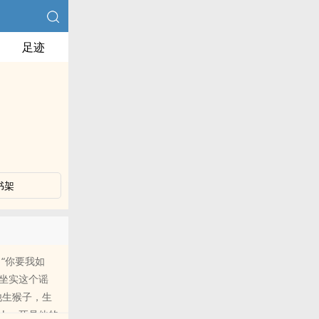
足迹
书架
“你要我如
得坐实这个谣
他生猴子，生
人，死是他的