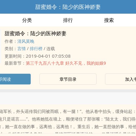
甜蜜婚令：陆少的医神娇妻
分类
排行
搜索
甜蜜婚令：陆少的医神娇妻
作者：
清风莫晚
类别：
言情
/
排行榜
/
连载
2019-04-01 07:05:08
更新时间：
最新章节：
第三千九百八十九章 好久不见，我的姑娘9
即阅读
章节目录
加入
报告陆军长，外头谣传我们同被而眠，有一腿！”。他从卷中抬头，缓身站起：
清这只是谣言……”。他将她抵在墙上，顺便堵住了那张嘴：“陆太太，我们
前，她一直在做的事，远离他，远离他！。重生后，她一直想做的事，给
止一生就奉行两个条例：。一是破坏军婚是违法的。。二是江瑶生是他的