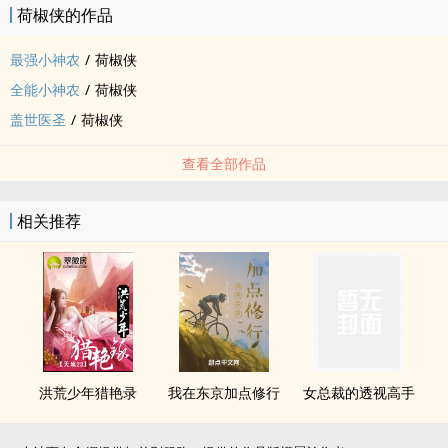
荷椒侠的作品
最强小神农
/
荷椒侠
全能小神农
/
荷椒侠
盖世医圣
/
荷椒侠
查看全部作品
相关推荐
洪荒少年猎艳录
我在东京加点修行
女总裁的透视高手