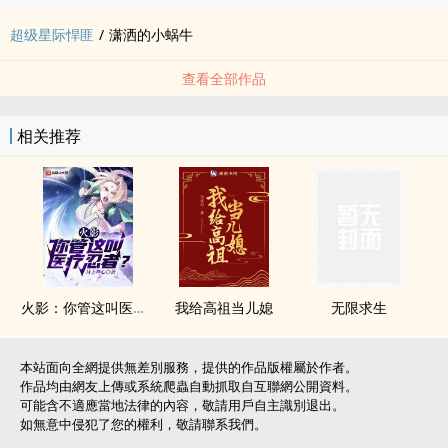
超级星际悍匪
/
潇洒的小蜗牛
查看全部作品
相关推荐
火影：你管这叫医疗忍者？
我给高祖当儿媳
无限求生
本站面向全網提供無差別服務，提供的作品版權屬於作者。
作品均由網友上傳或系統爬蟲自動抓取自互聯網公開資料。
可能含不適應當地法律的內容，敬請用戶自主識別退出。
如無意中侵犯了您的權利，敬請聯系我們。