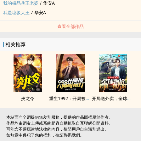
我的极品兵王老婆
/
华安A
我是垃圾大王
/
华安A
查看全部作品
相关推荐
炎龙令
重生1992：开局被大舅哥暴打
开局送外卖，全球物价贬值一百万倍
本站面向全網提供無差別服務，提供的作品版權屬於作者。
作品均由網友上傳或系統爬蟲自動抓取自互聯網公開資料。
可能含不適應當地法律的內容，敬請用戶自主識別退出。
如無意中侵犯了您的權利，敬請聯系我們。