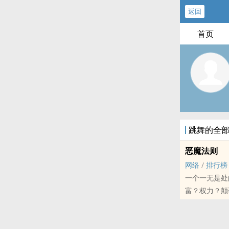
返回
首页
跳舞的全
恶魔法则
网络
/
排行榜
一个一无是处
富？权力？颠
被我踩在脚下