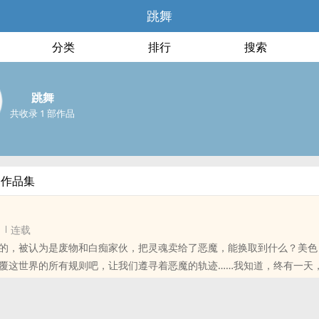
跳舞
分类
排行
搜索
跳舞
共收录 1 部作品
部作品集
连载
的，被认为是废物和白痴家伙，把灵魂卖给了恶魔，能换取到什么？美色
覆这世界的所有规则吧，让我们遵寻着恶魔的轨迹……我知道，终有一天
！！