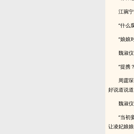
江琬宁
“什么
“娘娘
魏淑仪
“提携？
周霆琛
好说道说道
魏淑仪
“当初
让凌妃娘娘