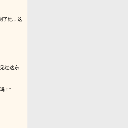
到了她，这
是见过这东
吗！”