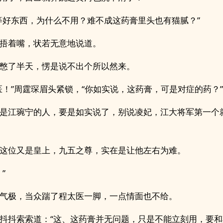
等好东西，为什么不用？难不成这药膏里头也有猫腻？”
捂着嘴，状若无意地说道。
憋了半天，愣是说不出个所以然来。
医！”周霆琛眉头紧锁，“你如实说，这药膏，可是对症的药？”
是江琬宁的人，要是如实说了，别说凌妃，江大将军第一个
这位又是皇上，九五之尊，实在是让他左右为难。
”
气极，当众踹了程太医一脚，一点情面也不给。
抖抖索索道：“这、这药膏并无问题，只是不能立刻用，要