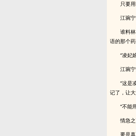
只要用
江琬宁
谁料林
语的那个药
“凌妃
江琬宁
“这是
记了，让大
“不能
情急之
要是真