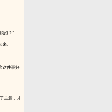
娘娘？”
味来。
这这件事好
出了主意，才