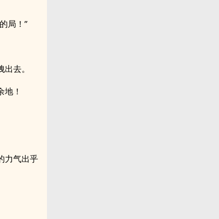
的局！”
拽出去。
余地！
的力气出乎
。