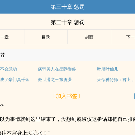
第三十章 惩罚
第三十章 惩罚
上ー章
目录
封面
下ー
推荐
不会武功
病弱美人在星际御兽
叶旭叶仙儿
成了豪门真千金
傲世潜龙王东唐潇
天命神符师：君上
〔加入书签〕
->
以为事情就到这里结束了，没想到魏淑仪这番话却把自己推
想往本宫身上泼脏水！”