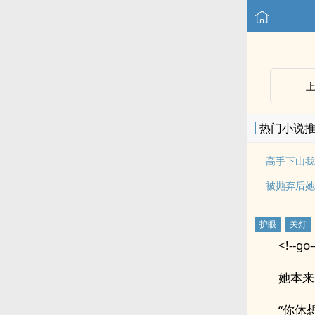
热门小说
高手下山我
被抛弃后她
<!--go-
她本来
“你休