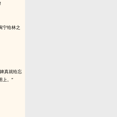
！
琬宁给林之
奴婢真就给忘
上。”