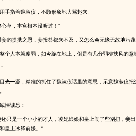
用手指着魏淑仪，不顾形象地大骂起来。
腐心草，本宫根本没听过！”
对妾的提携之恩，妾报答都来不及，又怎么会无缘无故地污蔑
整个人本就瘦弱，如今跪在地上，倒是有几分弱柳扶风的意
”
目光一凝，精准的抓住了魏淑仪话里的意思，示意魏淑仪把
。
诚惶诚恐：
妾还只是一个小小的才人，凌妃娘娘和皇上闹了些别扭，妾
和皇上冰释前嫌。”