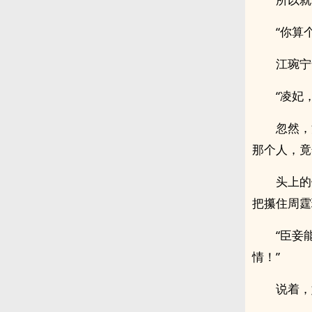
“你算
江琬宁
“凌妃
忽然，
那个人，竟
头上的
把攥住周霆
“臣妾
情！”
说着，