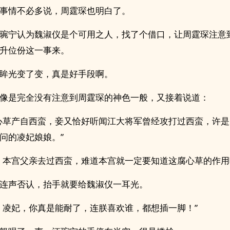
事情不必多说，周霆琛也明白了。
琬宁认为魏淑仪是个可用之人，找了个借口，让周霆琛注意
升位份这一事来。
眸光变了变，真是好手段啊。
像是完全没有注意到周霆琛的神色一般，又接着说道：
心草产自西蛮，妾又恰好听闻江大将军曾经攻打过西蛮，许
问的凌妃娘娘。”
！本宫父亲去过西蛮，难道本宫就一定要知道这腐心草的作用
连声否认，抬手就要给魏淑仪一耳光。
，凌妃，你真是能耐了，连朕喜欢谁，都想插一脚！”