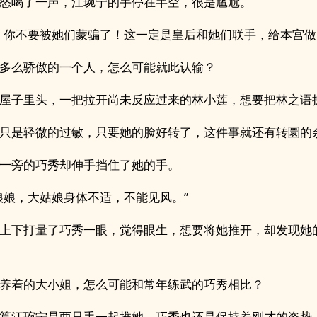
怒喝了一声，江琬宁的手停在半空，很是尴尬。
，你不要被她们蒙骗了！这一定是皇后和她们联手，给本宫做
多么骄傲的一个人，怎么可能就此认输？
屋子里头，一把拉开尚未反应过来的林小莲，想要把林之语
只是轻微的过敏，只要她的脸好转了，这件事就还有转圜的
一旁的巧秀却伸手挡住了她的手。
娘娘，大姑娘身体不适，不能见风。”
上下打量了巧秀一眼，觉得眼生，想要将她推开，却发现她
养着的大小姐，怎么可能和常年练武的巧秀相比？
算江琬宁是两只手一起推她，巧秀也还是保持着刚才的姿势