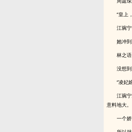
周霆琛
“皇上
江琬宁
她冲到
林之语
没想到
“凌妃
江琬宁
意料地大。
一个娇
所以就