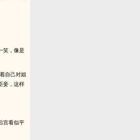
一笑，像是
顾着自己对姐
臣妾，这样
后宫看似平
。