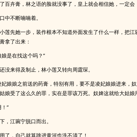
了百卉膏，林之语的脸就没事了，皇上就会相信她，一定会
口中不断喃喃着。
小莲先她一步，装作根本不知道外面发生了什么一样，把江
膏拿了出来：
娘娘是在找这个吗？”
还没来得及制止，林小莲又转向周霆琛。
凌妃娘娘之前送的药膏，特别有用，要不是凌妃娘娘进来，
姑娘受了这么久的罪，实在是罪该万死。奴婢这就给大姑娘用
用！”
下，江琬宁脱口而出。
用了，自己就算跳进黄河也洗不清了！