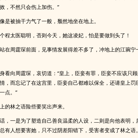
效，不然只会伤上加伤。”
像是被抽干力气了一般，颓然地坐在地上。
个程太医聪明，否则今天，她这凌妃，怕是要做到头了！
站在周霆琛前面，见事情发展得差不多了，冲地上的江琬宁
身看向周霆琛，哀切道：“皇上，臣妾有罪，臣妾不应该只
情，而忘记了在这宫里，臣妾自己都难以保全，还请皇上罚
一点。”
上的林之语险些要笑出声来。
话，一是为了塑造自己善良温柔的人设，二则是向他表明，
总有人想要害她，只不过阴差阳错下，受害者变成了林之语