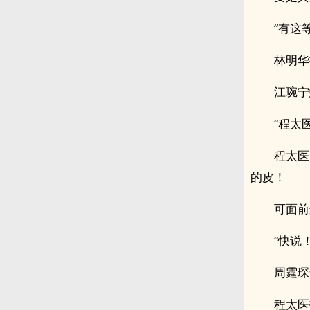
“有这
林明华
江琬宁
“程太
程太医
的皮！
可面前
“快说！
周霆琛
程太医