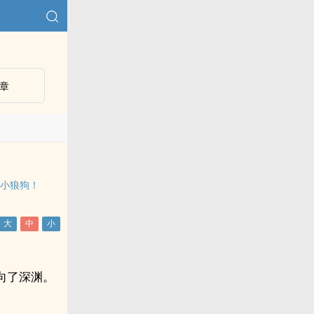
章
，小狼狗！
向了深渊。