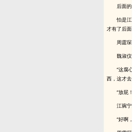
后面的
怕是江
才有了后面
周霆琛
魏淑仪
“这腐
西，这才去
“放屁
江琬宁
“好啊