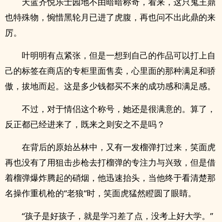
天蓝齐悦乐士园地不由暗暗称奇，看来，这只鬼王鼎
也特殊物，惋惜黑轮月已进了虎腹，再也问不出此鼎的来
厉。
叶明明有点紧张，但是一想到自己的作品可以打上自
己的标签在商店的专柜里面售卖，心里面的那种满足和骄
傲，拔地而起。这是多少钱都买不来的成功感和满足感。
不过，对于情侣这个称号，她还是很满意的。算了，
反正都已经进来了，既来之则安之不是吗？
在背后的原始丛林中，又有一发榴弹打过来，笑面虎
再也没有了用狙击步枪去打榴弹的专注力与兴致，但是借
着榴弹爆炸腾起的硝烟，他迅速抬头，当他终于看清楚那
名操作重机枪的“老狼“时，笑面虎猛然瞪圆了眼睛。
“孩子是好孩子，就是学习差了点，没考上好大学。”