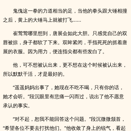
鬼傀这一拳的力道相当的足，当他的拳头跟大锤相撞
之后，黄上的大锤马上就被打飞......
崔莺莺哪里想到，唐展会如此大胆。只感觉自己的双
唇被掠，身子都软了下来。双眸紧闭，手指死死的抓着唐
展的衣服。因为用力，便连指尖都有些发白了。
他，可不想被认出来，更不想在这个时候被认出来，
所以默默干活，才是最好的。
“遥遥妈妈出事了，她现在不吃不喝，只有你的话，
她才会听。”段沉眼里有悲痛一闪而过，说出了他不愿意
承认的事实。
“对不起，恕我不能回答这个问题。”段沉微微颔首，
“希望各位不要去打扰他们。”他收敛了身上的锐气，看起