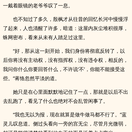
一戴着眼镜的老爷爷叹了一息。
也不知过了多久，殷枫才从往昔的回忆长河中慢慢浮
了起来，人也清醒了许多，暗道：这屋内灰尘堆积很厚，
蛛网密布，看来从未有人踏足过这里。
“好，那从这一刻开始，我们身份将彻底反转了，以
后你将没有主动权，没有指挥权，没有违令权，相反的，
我问你什么你要回答什么，不许说‘不’，你能不能接受这
些。”蒋恪忽然平淡的道。
她只是在心里面默默地记住了一点，那就是以后不出
去乱跑了，看见了什么也绝对不会乱管闲事了。
“我也无以为报，现在就算是做牛做马都不行了。”蓝
灵儿叹息道。侧过头看向一旁的宫无尘，尽管月光微弱，