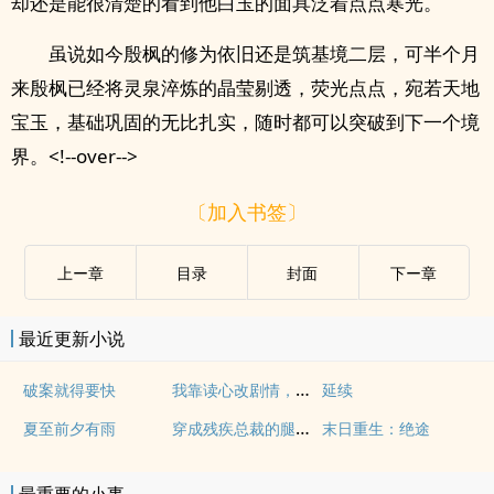
却还是能很清楚的看到他白玉的面具泛着点点寒光。
虽说如今殷枫的修为依旧还是筑基境二层，可半个月
来殷枫已经将灵泉淬炼的晶莹剔透，荧光点点，宛若天地
宝玉，基础巩固的无比扎实，随时都可以突破到下一个境
界。<!--over-->
〔加入书签〕
上ー章
目录
封面
下ー章
最近更新小说
我靠读心改剧情，被迫卷成万人迷
破案就得要快
延续
穿成残疾总裁的腿，我踹飞全豪门
夏至前夕有雨
末日重生：绝途