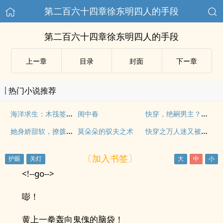
第二百六十四章徐东明四人的手段
第二百六十四章徐东明四人的手段
上ー章
目录
封面
下ー章
热门小说推荐
海洋求生：木筏签到之旅
快穿，绝嗣男主？炮灰女配来生子
闺中春
她身娇甜软，撩拨禁欲律师下神坛
快穿之万人迷又被男主攻略了
莫朵朵的驭夫之术
〔加入书签〕
<!--go-->
嘭！
黄上一拳轰向鬼傀的脑袋！