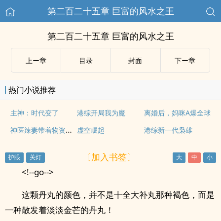
第二百二十五章 巨富的风水之王
第二百二十五章 巨富的风水之王
上ー章
目录
封面
下ー章
热门小说推荐
主神：时代变了
港综开局我为魔
离婚后，妈咪A爆全球
神医辣妻带着物资导航种田来了
虚空崛起
港综新一代枭雄
〔加入书签〕
<!--go-->
这颗丹丸的颜色，并不是十全大补丸那种褐色，而是
一种散发着淡淡金芒的丹丸！