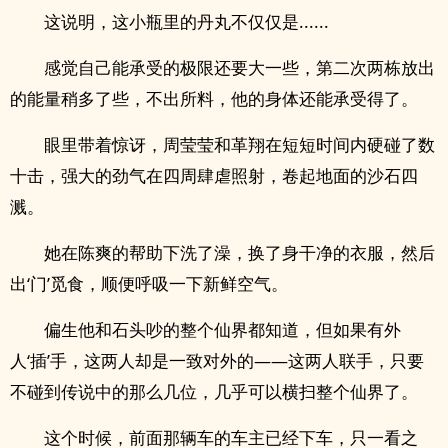
这说明，这小瓶里的丹丸不仅仅是......
感觉自己能承受的极限还要大一些，第二次两栋放出
的能量稍多了些，不出所料，他的身体还能承受得了。
眼里带着惊讶，周莹莹和革翔在短短时间内硬碰了数
十击，强大的劲气在四周肆虐照射，卷起地面的沙石四
溅。
她在陈爽的帮助下洗了澡，换了身干净的衣服，然后
出‘门’觅食，顺便呼吸一下新鲜空气。
偏生他和石头吵的整个仙界都知道，但如果有外
人‘插’手，这两人却是一致对外的——这两人联手，只要
不碰到传说中的那么几位，几乎可以横扫整个仙界了。
这个时候，前面那辆车的车主已经下车，只一看之