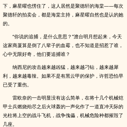
下，麻星曜也愣住了，这人居然是聚德轩的海棠——每次
聚德轩的拍卖会，都是海棠主持，麻星曜自然也是认的她
的。
“你说的追捕，是什么意思？”澹台明月想起来，今天
这家商厦算是倒了八辈子的血霉，也不知道是招惹了谁，
心中无限好奇，他们要追捕谁？
纳西尼的攻击越来越凶猛，越来越刁钻，越来越犀
利，越来越毒辣。如果不是有黑云甲的保护，许哲恐怕早
已受了重伤。
雷欧奈的一击明显没有这么简单，在将十几个机械铠
甲士兵燃烧殆尽之后火球轰的一声化作了一道直冲天际的
光柱将上空的战斗飞机，战争傀儡，机械危险种都摧毁了
几座。