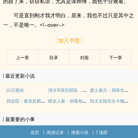
的跟了来，窃窃私语，尤其是谭师傅，面色十分难看。
可是直到刚才我才明白，原来，我也不过只是其中之
一，不是唯一。<!--over-->
〔加入书签〕
上ー章
目录
封面
下ー章
最近更新小说
清冷军医到部队，硬汉大佬坐不住了
废土暴兵：我靠生物装甲横推星际
白日逐凶
四合院：秦淮茹赖上我
耕农人家：倒霉相公，我罩了！
陆太太陆先生今晚回来过夜
最重要的小事
首页
阅读记录
搜索小说
顶部