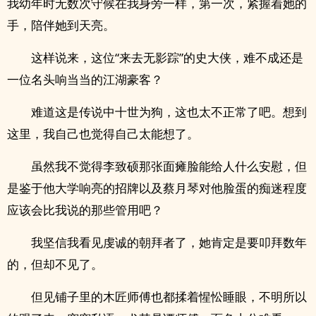
我幼年时无数次守候在我身旁一样，第一次，紧握着她的
手，陪伴她到天亮。
这样说来，这位“来去无影踪”的史大侠，难不成还是
一位名头响当当的江湖豪客？
难道这是传说中十世为狗，这也太不正常了吧。想到
这里，我自己也觉得自己太能想了。
虽然我不觉得李致硕那张面瘫脸能给人什么安慰，但
是鉴于他大学响亮的招牌以及蔡月琴对他脸蛋的痴迷程度
应该会比我说的那些管用吧？
我坚信我看见虔诚的朝拜者了，她肯定是要叩拜数年
的，但却不见了。
但见铺子里的木匠师傅也都揉着惺忪睡眼，不明所以