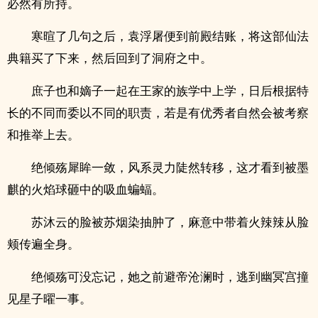
必然有所持。
寒暄了几句之后，袁浮屠便到前殿结账，将这部仙法
典籍买了下来，然后回到了洞府之中。
庶子也和嫡子一起在王家的族学中上学，日后根据特
长的不同而委以不同的职责，若是有优秀者自然会被考察
和推举上去。
绝倾殇犀眸一敛，风系灵力陡然转移，这才看到被墨
麒的火焰球砸中的吸血蝙蝠。
苏沐云的脸被苏烟染抽肿了，麻意中带着火辣辣从脸
颊传遍全身。
绝倾殇可没忘记，她之前避帝沧澜时，逃到幽冥宫撞
见星子曜一事。