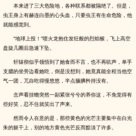
本来进了三大危险地，各种联系都被隔绝了。但是，
虫王身上有赫连白墨的心头血，只要虫王有生命危险，他
就能感觉到。
“地球上投！”喷火龙抱住发狂般的烈焰猴，飞上高空
盘旋几圈后急速下坠。
轩辕彻似乎领悟到了她食而不言，也不再吭声，单手
支腮的坐旁边看她吃，倒是没想到，她竟真能全程当他空
气一团，兀自吃得慢悠悠，半点腼腆矜持没有。
念声看挂蟾突然一副紧张兮兮的养你这，不免觉得有
些好笑，忍不住就笑出了声来。
然而令人在意的是，那些黄色的光芒主要集中在白光
朱的躯干上，别的地方黄色光芒反而黯淡了许多。