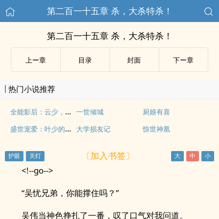
第二百一十五章 杀，大杀特杀！
第二百一十五章 杀，大杀特杀！
上ー章
目录
封面
下ー章
热门小说推荐
全能影后：云少，你老婆又飞了
一世倾城
厨娘有喜
盛世宠爱：叶少的双面娇妻
大学损友记
惊世神凰
〔加入书签〕
<!--go-->
“吴忧兄弟，你能撑住吗？”
吴伟当神色挣扎了一番，叹了口气对我问道。