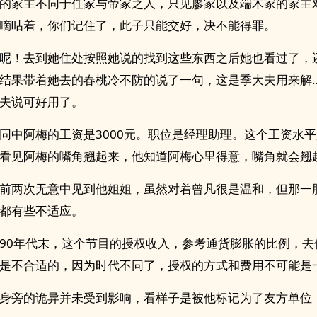
的家主不同于任家与帝家之人，只见廖家以及端木家的家主
嘀咕着，你们记住了，此子只能交好，决不能得罪。
呢！去到她住处按照她说的找到这些东西之后她也看过了，
结果带着她去的春桃冷不防的说了一句，这是季大夫用来解
夫说可好用了。
同中阿梅的工资是3000元。职位是经理助理。这个工资水
看见阿梅的嘴角翘起来，他知道阿梅心里得意，嘴角就会翘
前两次无意中见到他姐姐，虽然对着曾凡很是温和，但那一
都有些不适应。
90年代末，这个节目的授权收入，参考通货膨胀的比例，去
是不合适的，因为时代不同了，授权的方式和费用不可能是
身旁的诡异并未受到影响，看样子是被他标记为了友方单位