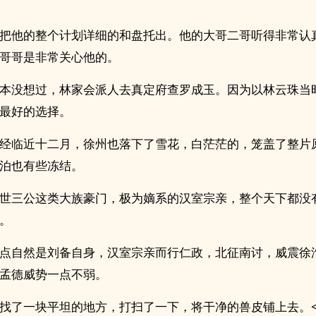
把他的整个计划详细的和盘托出。他的大哥二哥听得非常认
哥哥是非常关心他的。
本没想过，林家会派人去真定府查罗成玉。因为以林云珠当
最好的选择。
经临近十二月，徐州也落下了雪花，白茫茫的，笼盖了整片
泊也有些冻结。
世三公这类大族豪门，极为嫡系的汉室宗亲，整个天下都没
。
点自然是刘备自身，汉室宗亲而行仁政，北征南讨，威震徐
孟德威势一点不弱。
找了一块平坦的地方，打扫了一下，将干净的兽皮铺上去。<!--o