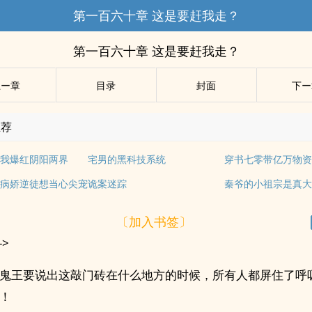
第一百六十章 这是要赶我走？
第一百六十章 这是要赶我走？
上ー章
目录
封面
下ー
推荐
我爆红阴阳两界
宅男的黑科技系统
穿书七零带亿万物
病娇逆徒想当心尖宠
诡案迷踪
秦爷的小祖宗是真
〔加入书签〕
->
鬼王要说出这敲门砖在什么地方的时候，所有人都屏住了呼
！