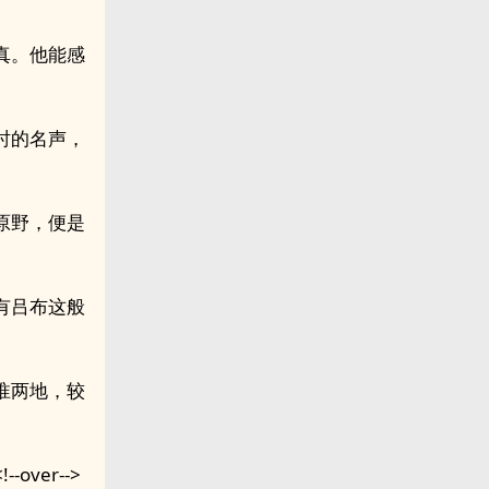
真。他能感
时的名声，
原野，便是
有吕布这般
淮两地，较
ver-->