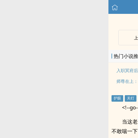
热门小说
入职冥府后
师尊在上：
<!--go-
当这老
不敢喘一下