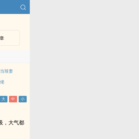
章
资当辣妻
大佬
吸，大气都