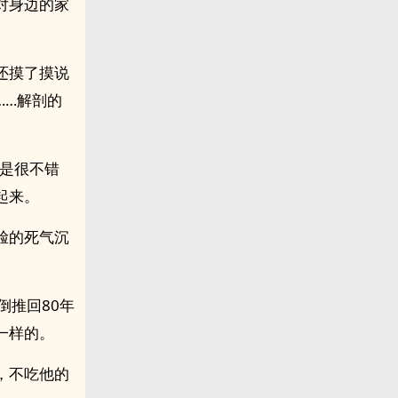
对身边的家
还摸了摸说
……解剖的
平是很不错
起来。
脸的死气沉
倒推回80年
一样的。
，不吃他的