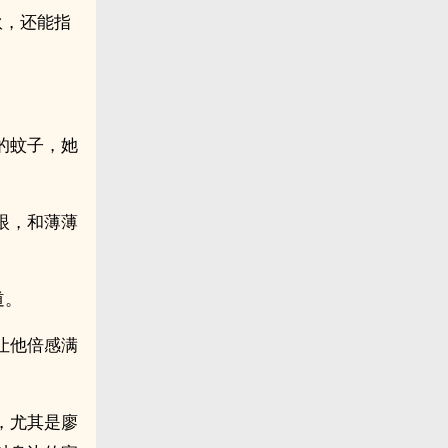
伙，还能指
的蚊子，她
眼，和薄薄
道。
让他倍感满
，尤其是廖