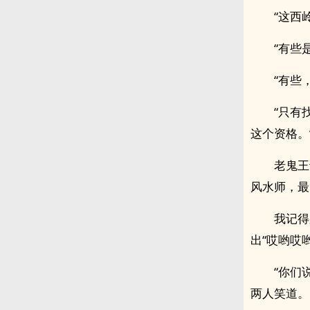
“这西
“有些
“有些
“只有
这个资格。
老鬼王
风水师，最多
我记得
出“哎哟哎
“你们
两人笑道。