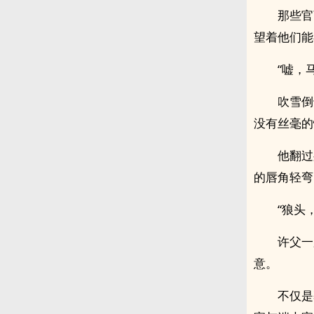
那些官
望着他们能
“嘘，
吹雪倒
没有丝毫的
他翻过
的唇角轻弯
“狼头
许父一
意。
不仅是