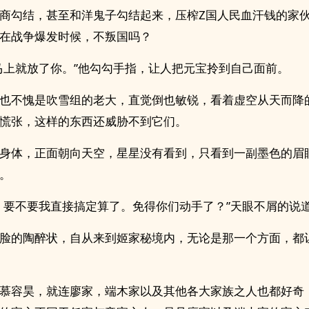
商勾结，甚至和洋鬼子勾结起来，压榨Z国人民血汗钱的家
在战争爆发时候，不叛国吗？
马上就放了你。”他勾勾手指，让人把元宝拎到自己面前。
也不愧是吹雪组的老大，直觉倒也敏锐，看着虚空从天而降
慌张，这样的东西还威胁不到它们。
身体，正面朝向天空，星星没有看到，只看到一副墨色的眉
。
，要不要我直接搞定算了。免得你们动手了？”天眼不屑的说
脸的陶醉状，自从来到姬家秘境内，无论是那一个方面，都
慕容昊，就连廖家，端木家以及其他各大家族之人也都好奇