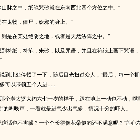
岭山脉之中，纸笔咒砂就在东南西北四个方位之中。”
是在鬼物，僵尸，妖邪的身上。”
，则是在某处绝阴之地，或者是天然法阵之中。”
找到符纸，符笔，朱砂，以及咒语，并且在符纸上画下咒语
”
说到此处停顿了一下，随后目光扫过众人，“最后，每一个
可以带领五个人进......
那个老太婆大约六七十岁的样子，趴在地上一动也不动，嘴
哟”的叫唤声，一看就是进气少出气多，情况十分的吓人。
说这话也不害臊？一个个长得像花朵似的还不满意呢？”莲心