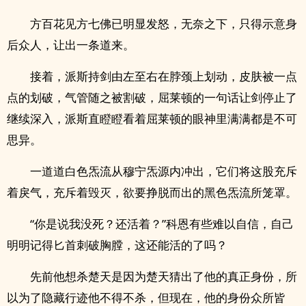
方百花见方七佛已明显发怒，无奈之下，只得示意身
后众人，让出一条道来。
接着，派斯持剑由左至右在脖颈上划动，皮肤被一点
点的划破，气管随之被割破，屈莱顿的一句话让剑停止了
继续深入，派斯直瞪瞪看着屈莱顿的眼神里满满都是不可
思异。
一道道白色炁流从穆宁炁源内冲出，它们将这股充斥
着戾气，充斥着毁灭，欲要挣脱而出的黑色炁流所笼罩。
“你是说我没死？还活着？”科恩有些难以自信，自己
明明记得匕首刺破胸膛，这还能活的了吗？
先前他想杀楚天是因为楚天猜出了他的真正身份，所
以为了隐藏行迹他不得不杀，但现在，他的身份众所皆