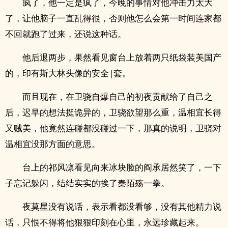
疯了，他一定是疯了，今晚的事情对他冲击力太大
了，让他脑子一直乱得很，否则他怎么会第一时间连家都
不回就跑了过来，还说这种话。
他后退两步，果然看见窗台上放着两只纸袋装美国产
的，印有斯大林头像的安全|套。
而且现在，在卫骁自爆自己的初夜贡献给了自己之
后，迟早的想法挺诡异的，卫骁欲望那么重，温相宜长得
又贼美，他竟然连碰都没碰过一下，那真的说明，卫骁对
温相宜没那方面的意思。
台上的祁风凛看见向来冰块脸的阎承居然笑了，一下
子忘记躲闪，结结实实的挨了秦陌殇一拳。
夜莫星没有说话，表示看都没看够，没有其他精力说
话，只恨不得将他狠狠印刻在心里，永远珍藏起来。