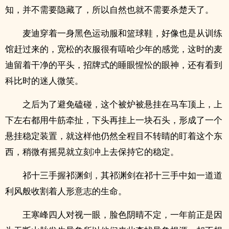
知，并不需要隐藏了，所以自然也就不需要杀楚天了。
麦迪穿着一身黑色运动服和篮球鞋，好像也是从训练
馆赶过来的，宽松的衣服很有嘻哈少年的感觉，这时的麦
迪留着干净的平头，招牌式的睡眼惺忪的眼神，还有看到
科比时的迷人微笑。
之后为了避免磕碰，这个被炉被悬挂在马车顶上，上
下左右都用牛筋牵扯，下头再挂上一块石头，形成了一个
悬挂稳定装置，就这样他仍然全程目不转睛的盯着这个东
西，稍微有摇晃就立刻冲上去保持它的稳定。
祁十三手握祁渊剑，其祁渊剑在祁十三手中如一道道
利风般收割着人形意志的生命。
王寒峰四人对视一眼，脸色阴晴不定，一年前正是因