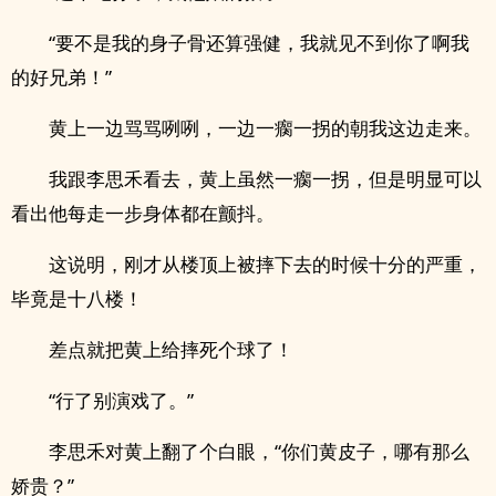
“要不是我的身子骨还算强健，我就见不到你了啊我
的好兄弟！”
黄上一边骂骂咧咧，一边一瘸一拐的朝我这边走来。
我跟李思禾看去，黄上虽然一瘸一拐，但是明显可以
看出他每走一步身体都在颤抖。
这说明，刚才从楼顶上被摔下去的时候十分的严重，
毕竟是十八楼！
差点就把黄上给摔死个球了！
“行了别演戏了。”
李思禾对黄上翻了个白眼，“你们黄皮子，哪有那么
娇贵？”