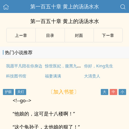
第一百五十章 黄上的汤汤水水
第一百五十章 黄上的汤汤水水
上ー章
目录
封面
下ー章
热门小说推荐
惊世医妃，腹黑九皇叔
我愿平凡陪在你身边
你好，King先生
科技图书馆
福妻满满
大清贵人
〔加入书签〕
<!--go-->
“他娘的，这可是十八楼啊！”
“这个龟孙子，太他娘的狠了！”