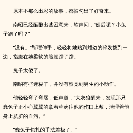
原本不那么出彩的故事，都被勾出了好奇来。
南昭已经酝酿出些困意来，软声问，“然后呢？小兔
子跑了吗？”
“没有。”靳曜伸手，轻轻将她贴到颊边的碎发拨到一
边，指腹在她柔软的脸颊蹭了蹭。
兔子太傻了。
南昭有些迷糊了，并没有察觉到男生的小动作。
他轻轻弯了弯唇，低声道，“大灰狼醒来，发现那只
蠢兔子正小心翼翼的拿着草药往他的伤口上敷，清理着他
身上肮脏的血污。”
“蠢兔子包扎的手法差极了。”