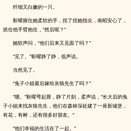
纤细又白嫩的一只。
靳曜握住她柔软的手，捏了捏她指尖，南昭安心了，
抓住他手臂抱住，“然后呢？”
她软声问，“他们后来又见面了吗？”
“见了。”靳曜静了静，低声说。
当然见了。
“兔子小姐最后嫁给灰狼先生了吗？”
“嗯。”靳曜弯起唇，静了片刻，柔声说，“长大后的兔
子小姐来找灰狼先生，他们在森林深处建了一座新城堡，
有花，有树，还有很多好朋友。”
“他们幸福的生活在了一起。”