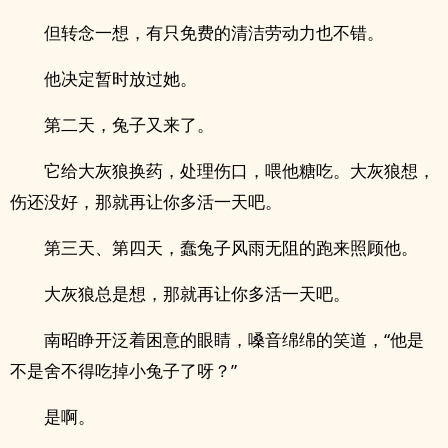
但转念一想，有只免费的清洁劳动力也不错。
他决定暂时放过她。
第二天，兔子又来了。
它给大灰狼换药，处理伤口，喂他糖吃。大灰狼想，
伤还没好，那就再让你多活一天吧。
第三天、第四天，蠢兔子风雨无阻的跑来照顾他。
大灰狼总是想，那就再让你多活一天吧。
南昭睁开泛着困意的眼睛，嗓音绵绵的笑道，“他是
不是舍不得吃掉小兔子了呀？”
是啊。