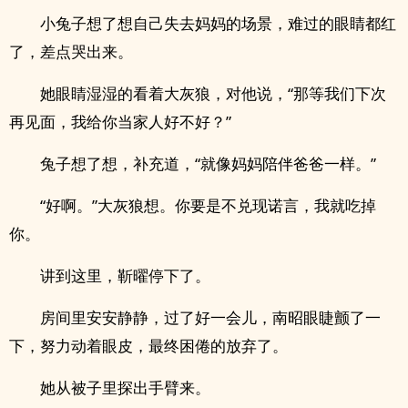
小兔子想了想自己失去妈妈的场景，难过的眼睛都红
了，差点哭出来。
她眼睛湿湿的看着大灰狼，对他说，“那等我们下次
再见面，我给你当家人好不好？”
兔子想了想，补充道，“就像妈妈陪伴爸爸一样。”
“好啊。”大灰狼想。你要是不兑现诺言，我就吃掉
你。
讲到这里，靳曜停下了。
房间里安安静静，过了好一会儿，南昭眼睫颤了一
下，努力动着眼皮，最终困倦的放弃了。
她从被子里探出手臂来。