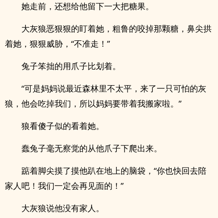
她走前，还想给他留下一大把糖果。
大灰狼恶狠狠的盯着她，粗鲁的咬掉那颗糖，鼻尖拱
着她，狠狠威胁，“不准走！”
兔子笨拙的用爪子比划着。
“可是妈妈说最近森林里不太平，来了一只可怕的灰
狼，他会吃掉我们，所以妈妈要带着我搬家啦。”
狼看傻子似的看着她。
蠢兔子毫无察觉的从他爪子下爬出来。
踮着脚尖摸了摸他趴在地上的脑袋，“你也快回去陪
家人吧！我们一定会再见面的！”
大灰狼说他没有家人。