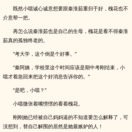
既然小噹诚心诚意想要跟秦淮茹重归于好，槐花也不
介意帮一把。
再怎么说秦淮茹也是自己的生母，槐花是看不得秦淮
茹真的孤独终老的。
“考大学，这个倒是个好事。”
“秦阿姨，学校里这个时间应该是期中考刚结束，小
噹才着急回来把这个好消息告诉你的。”
“是吧，小噹？”
小噹微张着嘴愣愣的看着槐花。
刚刚她已经被自己妈妈逼的不知道要怎么解释了，可
没想到，替自己解围的居然是她最嫉妒的人！