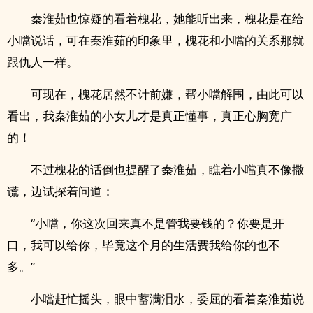
秦淮茹也惊疑的看着槐花，她能听出来，槐花是在给
小噹说话，可在秦淮茹的印象里，槐花和小噹的关系那就
跟仇人一样。
可现在，槐花居然不计前嫌，帮小噹解围，由此可以
看出，我秦淮茹的小女儿才是真正懂事，真正心胸宽广
的！
不过槐花的话倒也提醒了秦淮茹，瞧着小噹真不像撒
谎，边试探着问道：
“小噹，你这次回来真不是管我要钱的？你要是开
口，我可以给你，毕竟这个月的生活费我给你的也不
多。”
小噹赶忙摇头，眼中蓄满泪水，委屈的看着秦淮茹说