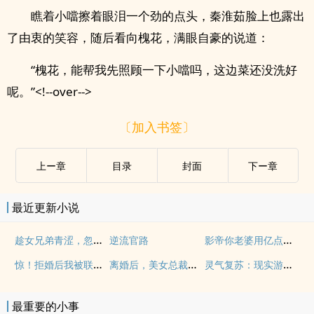
瞧着小噹擦着眼泪一个劲的点头，秦淮茹脸上也露出
了由衷的笑容，随后看向槐花，满眼自豪的说道：
“槐花，能帮我先照顾一下小噹吗，这边菜还没洗好
呢。”<!--over-->
〔加入书签〕
上ー章
目录
封面
下ー章
最近更新小说
趁女兄弟青涩，忽悠她给我生孩子
影帝你老婆用亿点技能爆红娱乐圈
逆流官路
惊！拒婚后我被联姻大佬夜夜乖哄
离婚后，美女总裁跪求复婚
灵气复苏：现实游戏化
最重要的小事