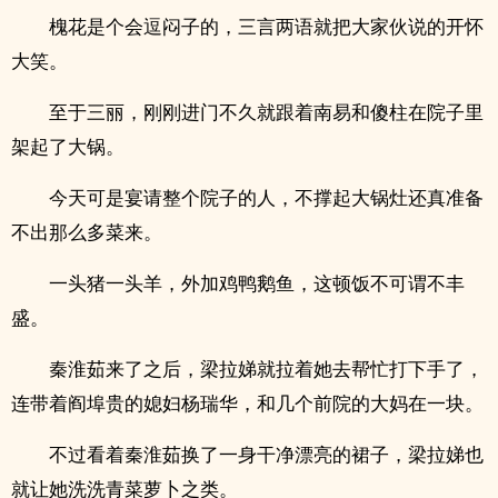
槐花是个会逗闷子的，三言两语就把大家伙说的开怀
大笑。
至于三丽，刚刚进门不久就跟着南易和傻柱在院子里
架起了大锅。
今天可是宴请整个院子的人，不撑起大锅灶还真准备
不出那么多菜来。
一头猪一头羊，外加鸡鸭鹅鱼，这顿饭不可谓不丰
盛。
秦淮茹来了之后，梁拉娣就拉着她去帮忙打下手了，
连带着阎埠贵的媳妇杨瑞华，和几个前院的大妈在一块。
不过看着秦淮茹换了一身干净漂亮的裙子，梁拉娣也
就让她洗洗青菜萝卜之类。