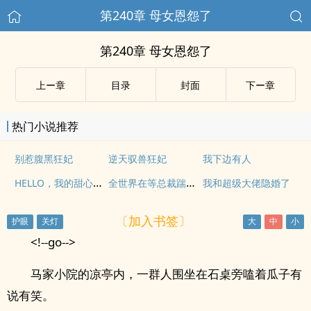
第240章 母女恩怨了
第240章 母女恩怨了
上ー章
目录
封面
下ー章
热门小说推荐
别惹腹黑狂妃
逆天驭兽狂妃
我下边有人
HELLO，我的甜心小初恋
全世界在等总裁踹掉我
我和超级大佬隐婚了
〔加入书签〕
<!--go-->
马家小院的凉亭内，一群人围坐在石桌旁嗑着瓜子有
说有笑。