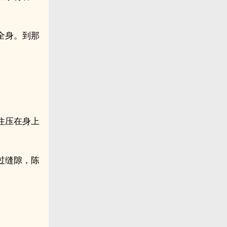
全身。到那
住压在身上
过缝隙，陈