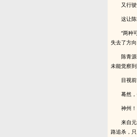
又行驶
这让陈
“两种
失去了方向
陈青源
未能觉察到
目视前
蓦然，
神州！
来自元
路追杀，只