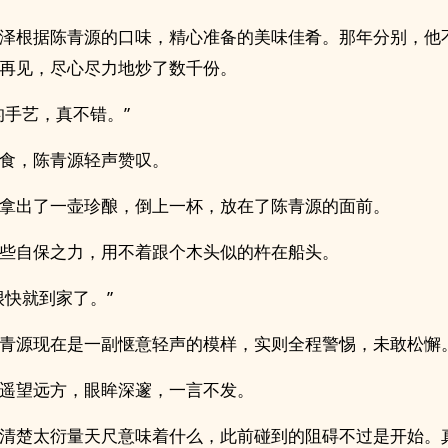
泽根据陈青源的口味，精心准备的美味佳肴。那年分别，他
再见，尽心尽力地炒了数千份。
的手艺，真不错。”
食，陈青源轻声赞叹。
拿出了一壶珍酿，倒上一杯，放在了陈青源的面前。
些自保之力，用不着跟个木头似的杵在船头。
很快就到家了。”
青源现在是一副惬意轻声的模样，实则全程警惕，未敢松懈
遥望远方，眼眸深邃，一言不发。
清楚太衍量天尺意味着什么，此前碰到的阻碍不过是开始。