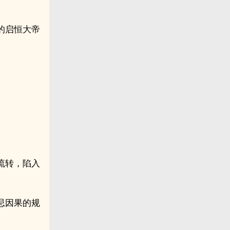
的启恒大帝
流转，陷入
忌因果的规