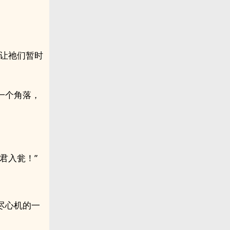
，让祂们暂时
一个角落，
君入瓮！”
尽心机的一