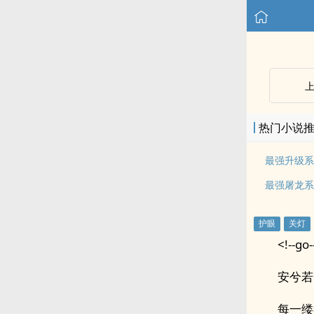
热门小说
最强升级系
最强屠龙系
<!--go-
安兮若
每一缕