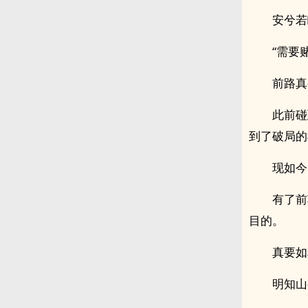
安兮若
“需要
前路真
此前碰
到了破局的
现如今
有了前
目的。
真要如
明知山