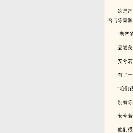
这是严
否与陈青源
“老严
品尝美
安兮若
有了一
“咱们
别看陈
安兮若
他们很