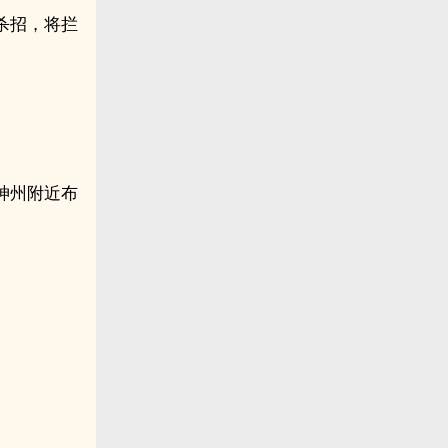
杀招，将拦
。
神州附近布