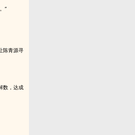
。”
让陈青源寻
解数，达成