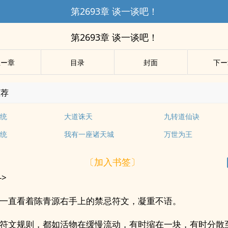
第2693章 谈一谈吧！
第2693章 谈一谈吧！
上ー章
目录
封面
下ー
推荐
统
大道诛天
九转道仙诀
统
我有一座诸天城
万世为王
〔加入书签〕
->
一直看着陈青源右手上的禁忌符文，凝重不语。
符文规则，都如活物在缓慢流动，有时缩在一块，有时分散