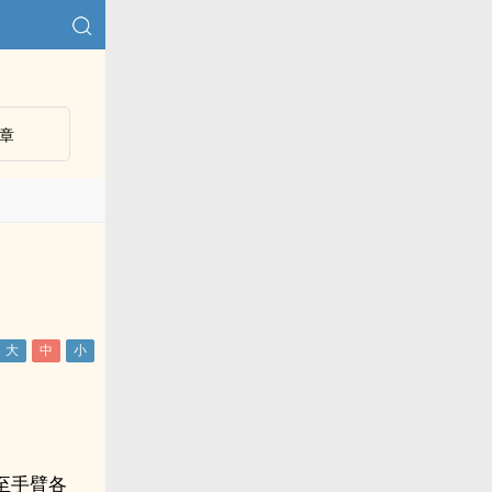
章
至手臂各