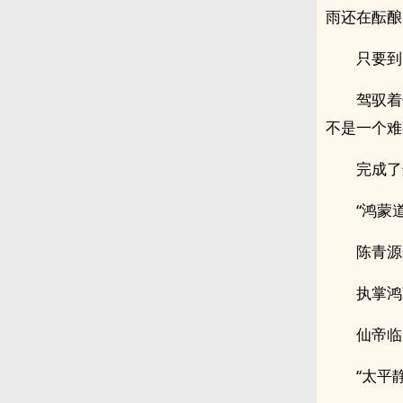
雨还在酝酿
只要到
驾驭着
不是一个难
完成了
“鸿蒙
陈青源
执掌鸿
仙帝临
“太平