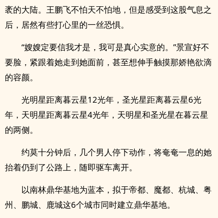
袤的大陆。王鹏飞不怕天不怕地，但是感受到这股气息之
后，居然有些打心里的一丝恐惧。
“嫂嫂定要信我才是，我可是真心实意的。”景宣好不
要脸，紧跟着她走到她面前，甚至想伸手触摸那娇艳欲滴
的容颜。
光明星距离暮云星12光年，圣光星距离暮云星6光
年，天明星距离暮云星4光年，天明星和圣光星在暮云星
的两侧。
约莫十分钟后，几个男人停下动作，将奄奄一息的她
抬着仍到了公路上，随即驱车离开。
以南林鼎华基地为蓝本，拟于帝都、魔都、杭城、粤
州、鹏城、鹿城这6个城市同时建立鼎华基地。