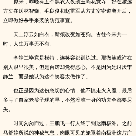
原来，昨晚有五个黑衣人夜袭玉屿花觉寺，好在澈远
方丈在送林智骁、毛良俊和赵雷军从方丈室密道离开后，
立即做好杀手来袭的防范事宜。
天上浮云如白衣，斯须改变如苍狗。古往今来共一
时，人生万事无不有。
李静兰毕竟是模特，连笑容都训练过。那微笑或许在
别人眼里很美，但是百诺却觉得恶心。不是因为她讨厌李
静兰，而是她认为这个笑容太做作了。
也正是因为这份急切的心情，他不慎走火入魔，最后
多亏了自家老爷子现的早，不然没准一身的功夫全都要尽
失。
时间匆匆而过，王鹏飞一行人终于到达南极洲。之前
马舒婷所说的神秘气息，肉眼可见的笼罩着南极洲这片广