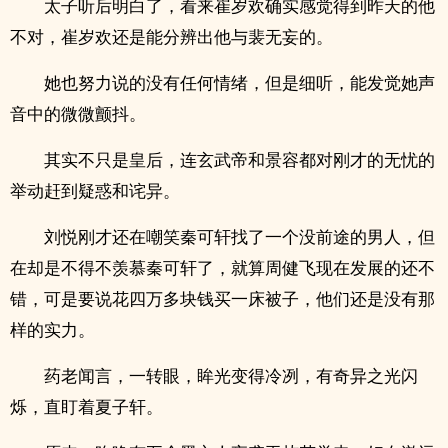
太子听后明白了，看来崔岁欢确实感觉得到昨天的他
不对，崔岁欢还是能分辨出他与裴无妄的。
她也努力说的没有任何情绪，但是细听，能发觉她声
音中的微微颤抖。
其实不只是皇后，连玄武帝和景容都对刚才的无忧的
举动赶到疑惑和诧异。
刘悦刚才还在嘲笑秦可轩找了一个没前途的男人，但
在却是不得不羡慕秦可轩了，就算周健飞现在发展的还不
错，可是要说花四万多块钱买一床被子，他们还是没有那
样的实力。
药老闻言，一转眼，眸光变得冷冽，有奇异之光闪
烁，直盯着夏子轩。