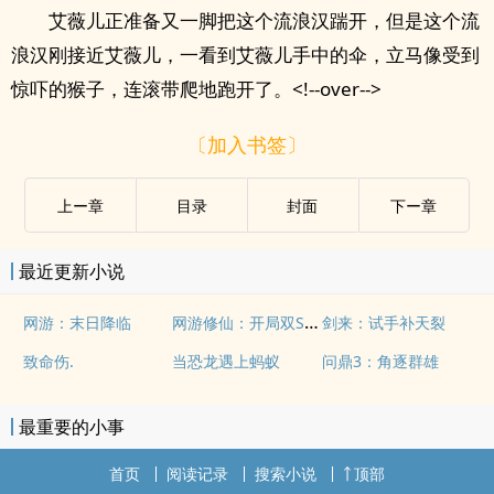
艾薇儿正准备又一脚把这个流浪汉踹开，但是这个流
浪汉刚接近艾薇儿，一看到艾薇儿手中的伞，立马像受到
惊吓的猴子，连滚带爬地跑开了。<!--over-->
〔加入书签〕
上ー章
目录
封面
下ー章
最近更新小说
网游修仙：开局双SSS级天赋
网游：末日降临
剑来：试手补天裂
致命伤.
当恐龙遇上蚂蚁
问鼎3：角逐群雄
最重要的小事
首页
阅读记录
搜索小说
顶部