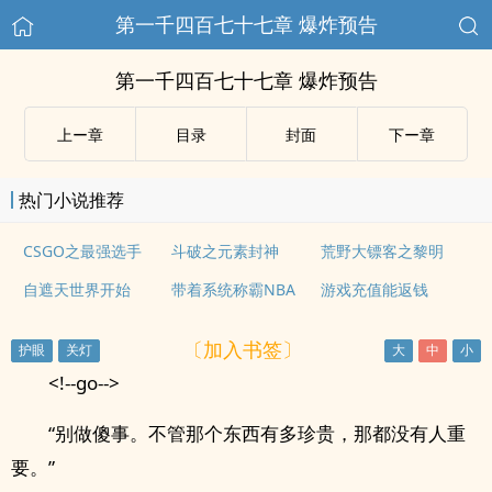
第一千四百七十七章 爆炸预告
第一千四百七十七章 爆炸预告
上ー章
目录
封面
下ー章
热门小说推荐
CSGO之最强选手
斗破之元素封神
荒野大镖客之黎明
自遮天世界开始
带着系统称霸NBA
游戏充值能返钱
〔加入书签〕
<!--go-->
“别做傻事。不管那个东西有多珍贵，那都没有人重
要。”