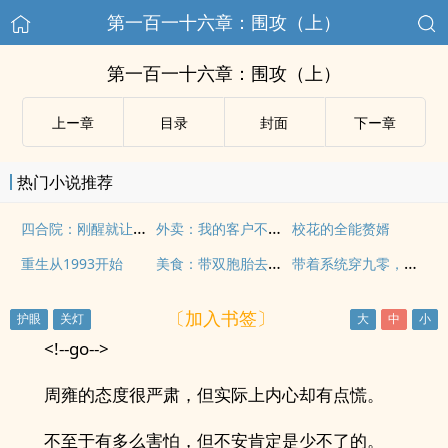
第一百一十六章：围攻（上）
第一百一十六章：围攻（上）
上ー章
目录
封面
下ー章
热门小说推荐
四合院：刚醒就让我转业
外卖：我的客户不太正常
校花的全能赘婿
美食：带双胞胎去幼儿园当大厨
带着系统穿九零，开局先挖自己坟
重生从1993开始
〔加入书签〕
<!--go-->
周雍的态度很严肃，但实际上内心却有点慌。
不至于有多么害怕，但不安肯定是少不了的。