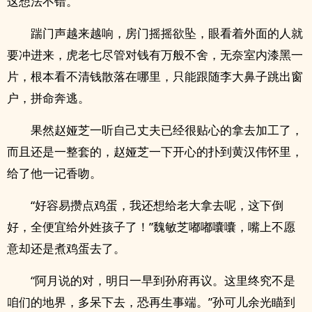
这想法不错。
踹门声越来越响，房门摇摇欲坠，眼看着外面的人就
要冲进来，虎老七尽管对钱有万般不舍，无奈室内漆黑一
片，根本看不清钱散落在哪里，只能跟随李大鼻子跳出窗
户，拼命奔逃。
果然赵娅芝一听自己丈夫已经很贴心的拿去加工了，
而且还是一整套的，赵娅芝一下开心的扑到黄汉伟怀里，
给了他一记香吻。
“好容易攒点鸡蛋，我还想给老大拿去呢，这下倒
好，全便宜给外姓孩子了！”魏敏芝嘟嘟囔囔，嘴上不愿
意却还是煮鸡蛋去了。
“阿月说的对，明日一早到孙府再议。这里终究不是
咱们的地界，多呆下去，恐再生事端。”孙可儿余光瞄到