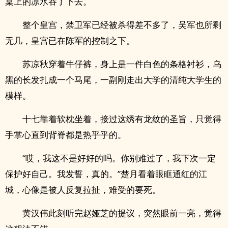
桌上的凉水吞了下去。
整个皇宫，禁卫军已经被杀得差不多了，吴军也所剩
无几，皇宫已在陈军的控制之下。
苏凉秋穿着牛仔裤，身上是一件白色的条格衬衫，乌
黑的长发扎成一个马尾，一副刚走出大学的清纯大学生的
模样。
十七靠着软枕坐着，接过这绣有龙纹的圣旨，只觉得
手掌心直到背脊都是热乎乎的。
“哎，我这不是好好的吗。你别难过了，我下次一定
保护好自己。我发誓，真的。”楚月看着眼眶通红的江
城，心像是被人反复拉扯，难受的要死。
黄汉伟此刻听完赵娅芝的提议，突然眼前一亮，觉得