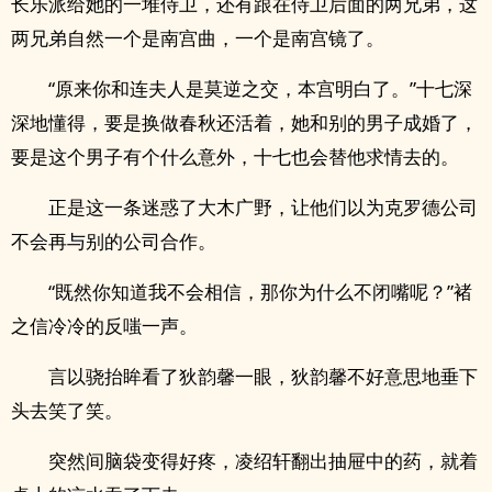
长乐派给她的一堆侍卫，还有跟在侍卫后面的两兄弟，这
两兄弟自然一个是南宫曲，一个是南宫镜了。
“原来你和连夫人是莫逆之交，本宫明白了。”十七深
深地懂得，要是换做春秋还活着，她和别的男子成婚了，
要是这个男子有个什么意外，十七也会替他求情去的。
正是这一条迷惑了大木广野，让他们以为克罗德公司
不会再与别的公司合作。
“既然你知道我不会相信，那你为什么不闭嘴呢？”褚
之信冷冷的反嗤一声。
言以骁抬眸看了狄韵馨一眼，狄韵馨不好意思地垂下
头去笑了笑。
突然间脑袋变得好疼，凌绍轩翻出抽屉中的药，就着