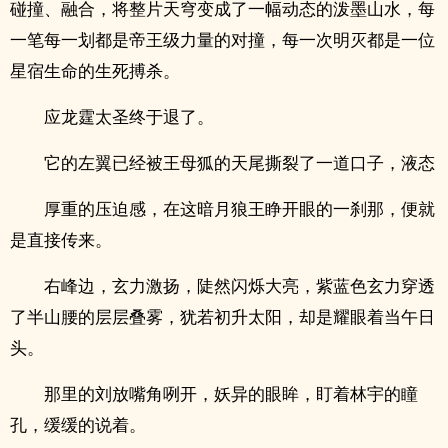
碰撞、融合，将整片天穹变成了一幅动态的泼墨山水，每
一笔每一划都是帝王级力量的对撞，每一次明灭都是一位
星宿生命的生死搏杀。
应龙霆太圣终于退了。
它的左翼已经被王母狐的天尾撕裂了一道口子，液态
厚重的压迫感，在这暗月狼王睁开眼的一刹那，便就
是直接传来。
右峰边，玄力激扬，陡然闪烁大亮，紫蓝色玄力穿透
了半山腰的层层叠雾，犹若初升太阳，却是耀眼着当午日
头。
那里的刘放嘴角咧开，妖异的眼眸，盯着林宇的瞳
孔，缓缓的说着。