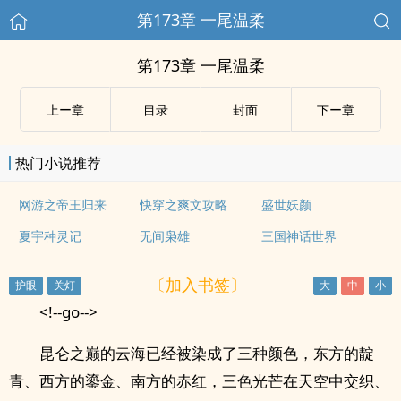
第173章 一尾温柔
第173章 一尾温柔
上ー章
目录
封面
下ー章
热门小说推荐
网游之帝王归来
快穿之爽文攻略
盛世妖颜
夏宇种灵记
无间枭雄
三国神话世界
〔加入书签〕
<!--go-->
昆仑之巅的云海已经被染成了三种颜色，东方的靛
青、西方的鎏金、南方的赤红，三色光芒在天空中交织、