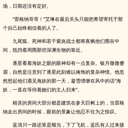
场，日期还没有定好。
“雷格纳哥哥！”艾琳在最后关头只能把希望寄托于那
个自己始终相信着的人了。
九尾狐、死神和若干紫炎战士都将夜枫他们围在中
间，抵挡着周围那些深渊生物的靠近。
逐星看着海妖之眼的眼神却有一点复杂。银月微微蹙
眉，自然是注意到了逐星此刻难以掩饰的复杂神情。他忽
然想起他们遇见海妖的那一天，凝雪缥缈在风中的话“海
妖，一直在等待着她们的主人归来”。
精灵的房间大部分都是建筑在参天巨树上的，当雷格
纳走出房间的时候，眼前的景象让他忍不住为之惊叹。
蓝清川一路还算是顺当，下了飞机，蓝氏有人过来接