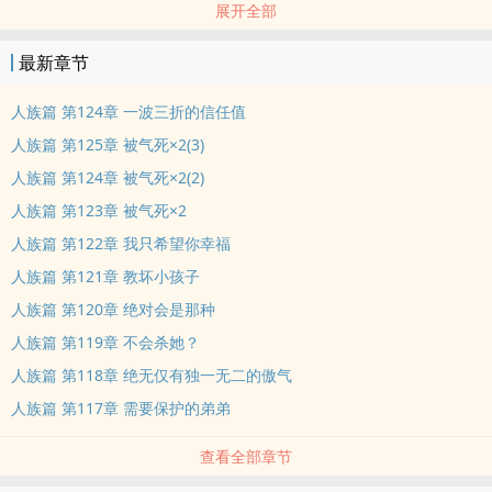
展开全部
香：去你大爷的明察秋毫......！ 这是两个根正苗红（逗比）的高三学
生被迫一路攻略，找出智障作者的隐藏马甲的故事。 丁小香、于结：
最新章节
结果居然是你！ 暗恋男主却不自知上蹿下跳吐槽为上女主 同样暗恋女
主不自知比女主稍微冷静男主【展开】【收起】
人族篇 第124章 一波三折的信任值
本站提示：各位书友要是觉得《智障作者竟在我身边》还不错的话请
人族篇 第125章 被气死×2(3)
不要忘记向您QQ群和微博里的朋友推荐哦！
人族篇 第124章 被气死×2(2)
人族篇 第123章 被气死×2
人族篇 第122章 我只希望你幸福
人族篇 第121章 教坏小孩子
人族篇 第120章 绝对会是那种
人族篇 第119章 不会杀她？
人族篇 第118章 绝无仅有独一无二的傲气
人族篇 第117章 需要保护的弟弟
查看全部章节